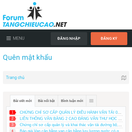
MENU
ĐĂNG NHẬP
ĐĂNG KÝ
Quên mật khẩu
Trang chủ
Bài viết mới
Bài nổi bật
Bình luận mới
1
CHỨNG CHỈ SƠ CẤP QUẢN LÝ ĐIỀU HÀNH VẬN TẢI 0979868612
2
LIÊN THÔNG VĂN BẰNG 2 CAO ĐẲNG VĂN THƯ HỌC NGOÀI GIỜ HÀNH CHÍNH
3
Chứng chỉ sơ cấp quản lý và khai thác vận tải đường bộ, Sơ cấp chuyên ngành Vận tải
Báo giá Van cân bằng van cân bằng lưu lượng nước có giá phải chăng
4