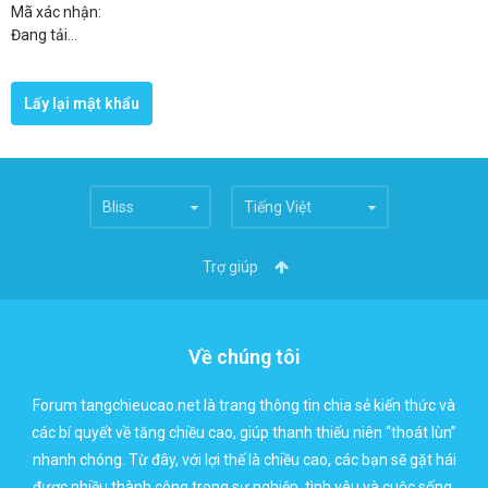
Mã xác nhận:
Đang tải...
Bliss
Tiếng Việt
Trợ giúp
Về chúng tôi
Forum tangchieucao.net là trang thông tin chia sẻ kiến thức và
các bí quyết về tăng chiều cao, giúp thanh thiếu niên “thoát lùn”
nhanh chóng. Từ đây, với lợi thế là chiều cao, các bạn sẽ gặt hái
được nhiều thành công trong sự nghiệp, tình yêu và cuộc sống.