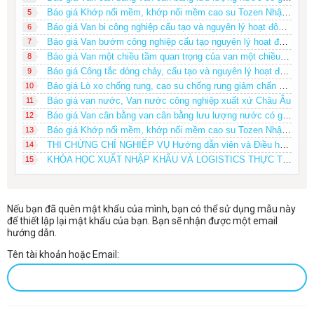
Báo giá Khớp nối mềm, khớp nối mềm cao su Tozen Nhật Bản
5
Báo giá Van bi công nghiệp cấu tạo và nguyên lý hoạt động của Van bi tay gạt
6
Báo giá Van bướm công nghiệp cấu tạo nguyên lý hoạt động của van bướm
7
Báo giá Van một chiều tầm quan trọng của van một chiều tổng quoát về van một chiều
8
Báo giá Công tắc dòng chảy, cấu tạo và nguyên lý hoạt động của công tắc dòng chảy
9
Báo giá Lò xo chống rung, cao su chống rung giảm chấn Tozen Nhật Bản
10
Báo giá van nước, Van nước công nghiệp xuất xứ Châu Âu
11
Báo giá Van cân bằng van cân bằng lưu lượng nước có giá phải chăng
12
Báo giá Khớp nối mềm, khớp nối mềm cao su Tozen Nhật Bản
13
THI CHỨNG CHỈ NGHIỆP VỤ Hướng dẫn viên và Điều hành tour du lịch Toàn quốc 0979868612
14
KHÓA HỌC XUẤT NHẬP KHẨU VÀ LOGISTICS THỰC TẾ DÀNH CHO NGƯỜI MỚI BẮT ĐẦU
15
Nếu bạn đã quên mật khẩu của mình, bạn có thể sử dụng mẫu này
để thiết lập lại mật khẩu của bạn. Bạn sẽ nhận được một email
hướng dẫn.
Tên tài khoản hoặc Email: