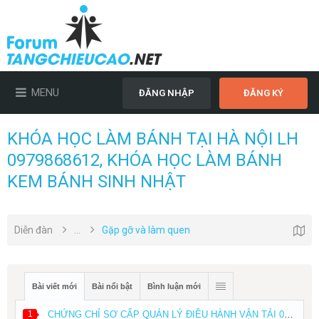
MENU
ĐĂNG NHẬP
ĐĂNG KÝ
KHÓA HỌC LÀM BÁNH TẠI HÀ NỘI LH
0979868612, KHÓA HỌC LÀM BÁNH
KEM BÁNH SINH NHẬT
Diễn đàn
...
Gặp gỡ và làm quen
Bài viết mới
Bài nổi bật
Bình luận mới
1
CHỨNG CHỈ SƠ CẤP QUẢN LÝ ĐIỀU HÀNH VẬN TẢI 0979868612