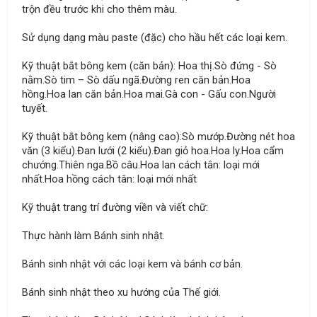
trộn đều trước khi cho thêm màu.
Sử dụng dạng màu paste (đặc) cho hầu hết các loại kem.
Kỹ thuật bắt bông kem (căn bản): Hoa thị.Sò đứng - Sò
nằm.Sò tim – Sò dấu ngã.Đường ren căn bản.Hoa
hồng.Hoa lan căn bản.Hoa mai.Gà con - Gấu con.Người
tuyết.
Kỹ thuật bắt bông kem (nâng cao):Sò mướp.Đường nét hoa
văn (3 kiểu).Đan lưới (2 kiểu).Đan giỏ hoa.Hoa ly.Hoa cẩm
chướng.Thiên nga.Bồ câu.Hoa lan cách tân: loại mới
nhất.Hoa hồng cách tân: loại mới nhất
Kỹ thuật trang trí đường viền và viết chữ:
Thực hành làm Bánh sinh nhật.
Bánh sinh nhật với các loại kem và bánh cơ bản.
Bánh sinh nhật theo xu hướng của Thế giới.