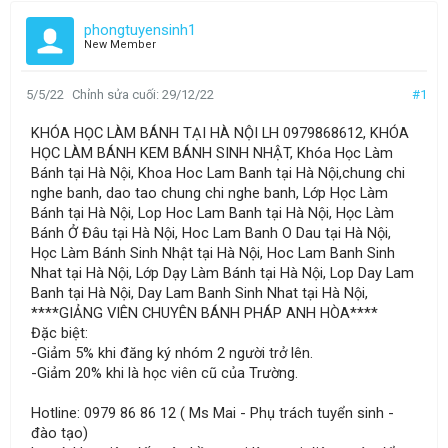
phongtuyensinh1
New Member
5/5/22
Chỉnh sửa cuối:
29/12/22
#1
KHÓA HỌC LÀM BÁNH TẠI HÀ NỘI LH 0979868612, KHÓA
HỌC LÀM BÁNH KEM BÁNH SINH NHẬT, Khóa Học Làm
Bánh tại Hà Nội, Khoa Hoc Lam Banh tại Hà Nội,chung chi
nghe banh, dao tao chung chi nghe banh, Lớp Học Làm
Bánh tại Hà Nội, Lop Hoc Lam Banh tại Hà Nội, Học Làm
Bánh Ở Đâu tại Hà Nội, Hoc Lam Banh O Dau tại Hà Nội,
Học Làm Bánh Sinh Nhật tại Hà Nội, Hoc Lam Banh Sinh
Nhat tại Hà Nội, Lớp Dạy Làm Bánh tại Hà Nội, Lop Day Lam
Banh tại Hà Nội, Day Lam Banh Sinh Nhat tại Hà Nội,
****GIẢNG VIÊN CHUYÊN BÁNH PHÁP ANH HÒA****
Đặc biệt:
-Giảm 5% khi đăng ký nhóm 2 người trở lên.
-Giảm 20% khi là học viên cũ của Trường.
Hotline: 0979 86 86 12 ( Ms Mai - Phụ trách tuyển sinh -
đào tạo)