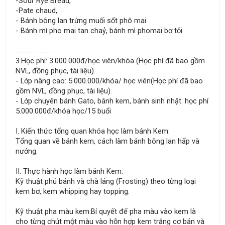
-Sour Rye Bread,
-Pate chaud,
- Bánh bông lan trứng muối sốt phô mai
- Bánh mì pho mai tan chaỷ, bánh mì phomai bơ tỏi
.........................
3.Học phí: 3.000.000đ/học viên/khóa (Học phí đã bao gồm
NVL, đồng phục, tài liệu).
- Lớp nâng cao: 5.000.000/khóa/ học viên(Học phí đã bao
gồm NVL, đồng phục, tài liệu).
- Lớp chuyên bánh Gato, bánh kem, bánh sinh nhật: học phí
5.000.000đ/khóa học/15 buổi
I. Kiến thức tổng quan khóa học làm bánh Kem:
Tổng quan về bánh kem, cách làm bánh bông lan hấp và
nướng.
II. Thực hành học làm bánh Kem:
Kỹ thuật phủ bánh và chà láng (Frosting) theo từng loại
kem bơ, kem whipping hay topping.
Kỹ thuật pha màu kem:Bí quyết để pha màu vào kem là
cho từng chút một màu vào hỗn hợp kem trắng cơ bản và