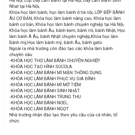
Hà Nội, Lop Day Lam Banh tại Hà Nội, Day Lam Banh Sinh
Nhat tại Hà Nội,
Khóa học làm bánh, học làm bánh ở hà nội, LỚP BẾP BÁNH
ÂU CƠ BẢN, Khóa học làm bánh nâng cao, Khóa học làm
bánh cơ bản, Khóa học làm bánh chuyên nghiệp tại Hà Nội,
Khóa học làm bánh Âu, bánh kem, bánh mì, bánh Nhật, Học
làm bánh Á Âu, bánh Nhật chuyên nghiệp,Khóa học làm
Bánh mỳ,Học làm bánh mỳ, bánh Âu, bánh gato
Ngoài ra nhà trường còn đào tạo các khóa làm bánh
chuyên sâu:
-KHÓA HỌC THỢ LÀM BÁNH CHUYÊN NGHIỆP.
-KHÓA HỌC TẠO HÌNH SOCOLA.
-KHÓA HỌC LÀM BÁNH MÌ MẶN THÔNG DỤNG.
-KHÓA HỌC LÀM BÁNH PHỤC VỤ GIA ĐÌNH.
-KHÓA HỌC LÀM BÁNH MÌ MỞ TIỆM.
-KHÓA HỌC LÀM BÁNH SINH NHẬT.
-KHÓA HỌC LÀM BÁNH TRUNG THU.
-KHÓA HỌC LÀM BÁNH NOEL.
-KHÓA HỌC LÀM BÁNH NGỌT
Nhà trường nhận đào tạo theo yêu cầu của cá nhân, tổ
chức.