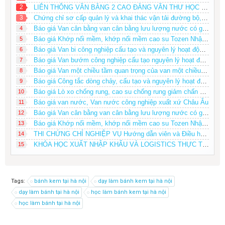
2
LIÊN THÔNG VĂN BẰNG 2 CAO ĐẲNG VĂN THƯ HỌC NGOÀI GIỜ HÀNH CHÍNH
3
Chứng chỉ sơ cấp quản lý và khai thác vận tải đường bộ, Sơ cấp chuyên ngành Vận tải
Báo giá Van cân bằng van cân bằng lưu lượng nước có giá phải chăng
4
Báo giá Khớp nối mềm, khớp nối mềm cao su Tozen Nhật Bản
5
Báo giá Van bi công nghiệp cấu tạo và nguyên lý hoạt động của Van bi tay gạt
6
Báo giá Van bướm công nghiệp cấu tạo nguyên lý hoạt động của van bướm
7
Báo giá Van một chiều tầm quan trọng của van một chiều tổng quoát về van một chiều
8
Báo giá Công tắc dòng chảy, cấu tạo và nguyên lý hoạt động của công tắc dòng chảy
9
Báo giá Lò xo chống rung, cao su chống rung giảm chấn Tozen Nhật Bản
10
Báo giá van nước, Van nước công nghiệp xuất xứ Châu Âu
11
Báo giá Van cân bằng van cân bằng lưu lượng nước có giá phải chăng
12
Báo giá Khớp nối mềm, khớp nối mềm cao su Tozen Nhật Bản
13
THI CHỨNG CHỈ NGHIỆP VỤ Hướng dẫn viên và Điều hành tour du lịch Toàn quốc 0979868612
14
KHÓA HỌC XUẤT NHẬP KHẨU VÀ LOGISTICS THỰC TẾ DÀNH CHO NGƯỜI MỚI BẮT ĐẦU
15
Tags:
bánh kem tại hà nội
dạy làm bánh kem tại hà nội
dạy làm bánh tại hà nội
học làm bánh kem tại hà nội
học làm bánh tại hà nội