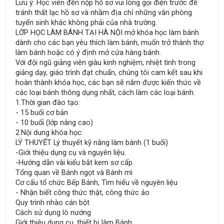
Lưu ý: Học viên đến nộp hồ sơ vui lòng gọi điện trước để
tránh thất lạc hồ sơ và nhầm địa chỉ những văn phòng
tuyển sinh khác không phải của nhà trường.
LỚP HỌC LÀM BÁNH TẠI HÀ NỘI mở khóa học làm bánh
dành cho các bạn yêu thích làm bánh, muốn trở thành thợ
làm bánh hoặc có ý định mở cửa hàng bánh.
Với đội ngũ giảng viên giàu kinh nghiệm, nhiệt tình trong
giảng dạy, giáo trình đạt chuẩn, chúng tôi cam kết sau khi
hoàn thành khóa học, các bạn sẽ nắm được kiến thức về
các loại bánh thông dụng nhất, cách làm các loại bánh.
1.Thời gian đào tạo:
- 15 buổi cơ bản
- 10 buổi (lớp nâng cao)
2.Nội dung khóa học:
LÝ THUYẾT Lý thuyết kỹ năng làm bánh (1 buổi)
-Giới thiệu dụng cụ và nguyên liệu.
-Hướng dẫn vài kiểu bắt kem sơ cấp.
Tổng quan về Bánh ngọt và Bánh mì
Cơ cấu tổ chức Bếp Bánh, Tìm hiểu về nguyên liệu
- Nhận biết công thức thật, công thức ảo
Quy trình nhào cán bột
Cách sử dụng lò nướng
Giới thiệu dụng cụ, thiết bị làm Bánh