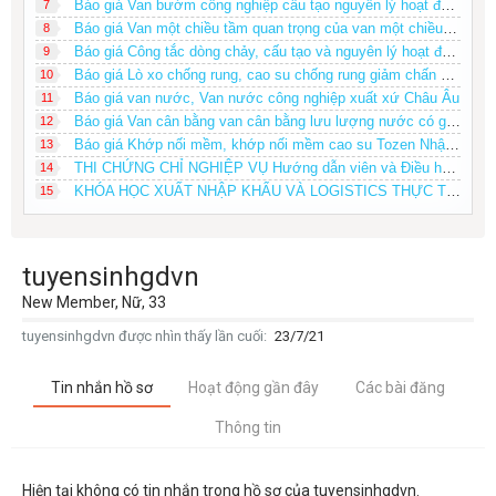
Báo giá Van bướm công nghiệp cấu tạo nguyên lý hoạt động của van bướm
7
Báo giá Van một chiều tầm quan trọng của van một chiều tổng quoát về van một chiều
8
Báo giá Công tắc dòng chảy, cấu tạo và nguyên lý hoạt động của công tắc dòng chảy
9
Báo giá Lò xo chống rung, cao su chống rung giảm chấn Tozen Nhật Bản
10
Báo giá van nước, Van nước công nghiệp xuất xứ Châu Âu
11
Báo giá Van cân bằng van cân bằng lưu lượng nước có giá phải chăng
12
Báo giá Khớp nối mềm, khớp nối mềm cao su Tozen Nhật Bản
13
THI CHỨNG CHỈ NGHIỆP VỤ Hướng dẫn viên và Điều hành tour du lịch Toàn quốc 0979868612
14
KHÓA HỌC XUẤT NHẬP KHẨU VÀ LOGISTICS THỰC TẾ DÀNH CHO NGƯỜI MỚI BẮT ĐẦU
15
tuyensinhgdvn
New Member
, Nữ, 33
tuyensinhgdvn được nhìn thấy lần cuối:
23/7/21
Tin nhắn hồ sơ
Hoạt động gần đây
Các bài đăng
Thông tin
Hiện tại không có tin nhắn trong hồ sơ của tuyensinhgdvn.