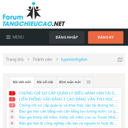
MENU
ĐĂNG NHẬP
ĐĂNG KÝ
Trang chủ
Thành viên
tuyensinhgdvn
Bài viết mới
Bài nổi bật
Bình luận mới
1
CHỨNG CHỈ SƠ CẤP QUẢN LÝ ĐIỀU HÀNH VẬN TẢI 0979868612
2
LIÊN THÔNG VĂN BẰNG 2 CAO ĐẲNG VĂN THƯ HỌC NGOÀI GIỜ HÀNH CHÍNH
3
Chứng chỉ sơ cấp quản lý và khai thác vận tải đường bộ, Sơ cấp chuyên ngành Vận tải
Báo giá Van cân bằng van cân bằng lưu lượng nước có giá phải chăng
4
Báo giá Khớp nối mềm, khớp nối mềm cao su Tozen Nhật Bản
5
Báo giá Van bi công nghiệp cấu tạo và nguyên lý hoạt động của Van bi tay gạt
6